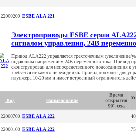
22000200
ESBE ALA 221
Электроприводы ESBE серии АLA222
сигналом управления, 24В переменно
Привод ALA222 управляется трехточечным (увеличение/у
подающим напряжением 24В переменного тока. Привод пр
сконструирован для непосредственного подсоединения к 
требуется никакого переходника. Привод подходит для уп
плунжера 10-20 мм и имеет встроенный ограничитель дейс
Время
Ус
Код
Наименование
открытия
90˚, сек.
22000700
ESBE ALA 222
40
22000100
ESBE ALA 222
75