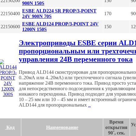
22150200
150
90
900N 150S
ESBE ALD224 SR PROP/3-POINT
22150400
170
90
24V 900N 70S
ESBE ALD124 PROP/3-POINT 24V
22150600
150
12
1200N 150S
Электроприводы ESBE серии ALD1
пропорциональным или трехточеч
управления 24В переменного тока
Привод ALD144 сконструирован для пропорционального 
0..20мА или 4..20мА) или трехточечного сигнала (уве
напряжение 24В переменного тока. Привод просто уст
для непосредственного подсоединения к управляющим 
никакого переходника. Привод подходит для управляю
10 – 25 мм или 10 – 45 мм и имеет встроенный огранич
ALD144 для пропорциональных
...
Время
Ус
Код
Наименование
открытия
90˚, сек.