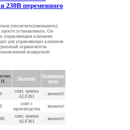
я 230В переменного
нала (увеличить/уменьшить).
просто устанавливать. Он
я к управляющим клапанам
одит для управляющих клапанов
строенный ограничитель
становленной возвратной
илие,
Розничная
Наличие
H.
цена
снят, замена
0
звоните!
ALF261
снят с
0
звоните!
производства
снят, замена
00
звоните!
ALF361