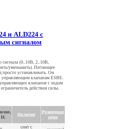
4 и ALD224 с
ным сигналом
игнала (0..10В, 2..10В,
ичить/уменьшить). Питающее
 просто устанавливать. Он
 к управляющим клапанам ESBE.
 управляющих клапанов с ходом
 ограничитель действия силы.
илие,
Розничная
Наличие
H.
цена
снят с