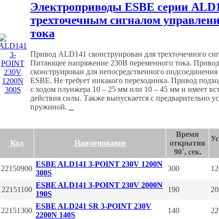
Электроприводы ESBE серии АLD1
трехточечным сигналом управлени
тока
Привод ALD141 сконструирован для трехточечного сиг
Питающее напряжение 230В переменного тока. Привод 
сконструирован для непосредственного подсоединени
ESBE. Не требует никакого переходника. Привод подх
с ходом плунжера 10 – 25 мм или 10 – 45 мм и имеет в
действия силы. Также выпускается с предварительно у
пружиной.
...
Время
Ус
Код
Наименование
открытия
90˚, сек.
ESBE ALD141 3-POINT 230V 1200N
22150900
300
12
300S
ESBE ALD141 3-POINT 230V 2000N
22151100
190
20
190S
ESBE ALD241 SR 3-POINT 230V
22151300
140
22
2200N 140S