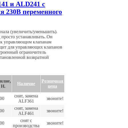
41 и ALD241 с
я 230В переменного
нала (увеличить/уменьшить).
просто устанавливать. Он
я к управляющим клапанам
одит для управляющих клапанов
строенный ограничитель
становленной возвратной
илие,
Розничная
Наличие
H.
цена
снят, замена
00
звоните!
ALF361
снят, замена
00
звоните!
ALF461
снят с
00
звоните!
производства