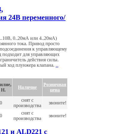
,
я 24В переменного/
.10В, 0..20мА или 4..20мА)
янного тока. Привод просто
о подсоединения к управляющему
од подходит для управляющих
ограничитель действия силы.
ый ход плунжера клапана.
...
илие,
Розничная
Наличие
H.
цена
снят с
0
звоните!
производства
снят с
0
звоните!
производства
21 и ALD221 с