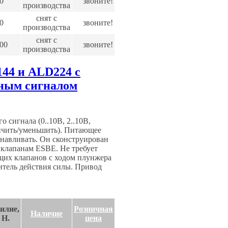
0
звоните!
производства
снят с
0
звоните!
производства
снят с
00
звоните!
производства
44 и ALD224 с
ным сигналом
сигнала (0..10В, 2..10В,
личить/уменьшить). Питающее
анавливать. Он сконструирован
клапанам ESBE. Не требует
щих клапанов с ходом плунжера
итель действия силы. Привод
илие,
Розничная
Наличие
H.
цена