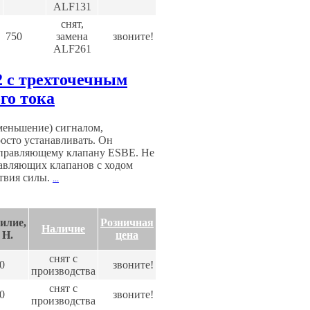
ALF131
снят,
750
замена
звоните!
ALF261
 с трехточечным
го тока
меньшение) сигналом,
осто устанавливать. Он
управляющему клапану ESBE. Не
равляющих клапанов с ходом
твия силы.
...
илие,
Розничная
Наличие
H.
цена
снят с
0
звоните!
производства
снят с
0
звоните!
производства