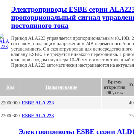
Электроприводы ESBE серии АLA223
пропорциональный сигнал управлени
постоянного тока
Привод ALA223 управляется пропорциональным (0..10В, 2.
сигналом, подающим напряжением 24В переменного /посто
устанавливать. Он сконструирован для непосредственног
клапану ESBE. Не требуется никакого переходника. Прив
клапанов с ходом плунжера 10-20 мм и имеет встроенный 
Привод ALA223 автоматически настраиваются на актуальн
Время
Ус
Код
Наименование
открытия
90˚, сек.
22000900
ESBE ALA 223
40
22000300
ESBE ALA 223
75
Электроприводы ESBE серии АLD1