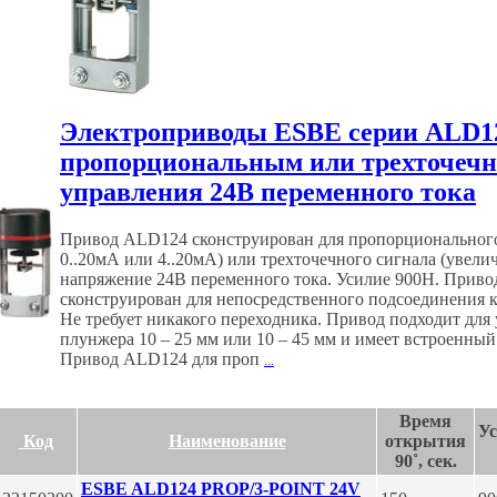
Электроприводы ESBE серии ALD12
пропорциональным или трехточеч
управления 24В переменного тока
Привод ALD124 сконструирован для пропорционального с
0..20мА или 4..20мА) или трехточечного сигнала (увел
напряжение 24В переменного тока. Усилие 900Н. Привод
сконструирован для непосредственного подсоединения
Не требует никакого переходника. Привод подходит для
плунжера 10 – 25 мм или 10 – 45 мм и имеет встроенный
Привод ALD124 для проп
...
Время
Ус
Код
Наименование
открытия
90˚, сек.
ESBE ALD124 PROP/3-POINT 24V