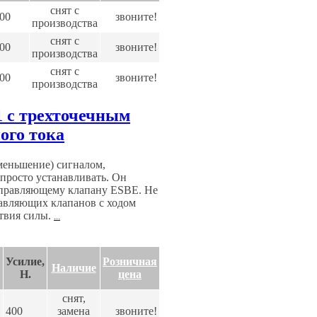
снят с
00
звоните!
производства
снят с
00
звоните!
производства
снят с
00
звоните!
производства
 с трехточечным
ого тока
меньшение) сигналом,
росто устанавливать. Он
управляющему клапану ESBE. Не
равляющих клапанов с ходом
твия силы.
...
Усилие,
Розничная
Наличие
H.
цена
снят,
400
замена
звоните!