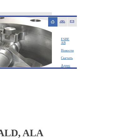
ESBE
AB
Новости
Скачать
Адрес
 ALD, ALA