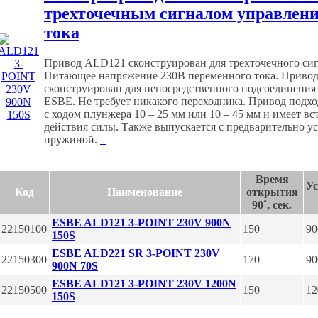
трехточечным сигналом управлени
тока
Привод ALD121 сконструирован для трехточечного сиг
Питающее напряжение 230В переменного тока. Привод 
сконструирован для непосредственного подсоединени
ESBE. Не требует никакого переходника. Привод подх
с ходом плунжера 10 – 25 мм или 10 – 45 мм и имеет в
действия силы. Также выпускается с предварительно у
пружиной.
...
Время
Ус
Код
Наименование
открытия
90˚, сек.
ESBE ALD121 3-POINT 230V 900N
22150100
150
90
150S
ESBE ALD221 SR 3-POINT 230V
22150300
170
90
900N 70S
ESBE ALD121 3-POINT 230V 1200N
22150500
150
12
150S