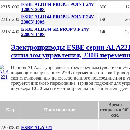
ESBE ALD144 PROP/3-POINT 24V
22151000
300
12
1200N 300S
ESBE ALD144 PROP/3-POINT 24V
22151200
190
20
2000N 190S
ESBE ALD244 SR PROP/3-P 24V
22151400
140
22
2200N 140S
Электроприводы ESBE серии АLA221
сигналом управления, 230В переменн
Привод ALA221 управляется трехточечным (увеличение/у
подающим напряжением 230В переменного токаю Привод п
сконструирован для непосредственного подсоединения к 
требуется никакого переходника. Привод подходит для уп
плунжера 10-20 мм и имеет встроенный ограничитель дейс
Время
Код
Наименование
открытия 90˚,
сек.
22000800
ESBE ALA 221