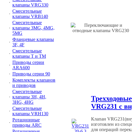
·
клапаны VRG330
Смесительные
·
клапаны VRВ140
Смесительные
·
клапаны 3MG, 4MG,
5MG
Фланцевые клапаны
·
3F, 4F
Смесительные
·
клапаны Т и ТМ
Приводы серии
·
ARA600
·
Приводы серии 90
Комплекты клапанов
·
и приводов
Смесительные
·
клапаны 3Н, 4Н,
Трехходовы
3HG, 4HG
VRG231 с вн
Смесительные
·
клапаны VRH130
Клапан VRG231(внут
Ротационные
·
изготовлен из специ
приводы ARC
для операций перек
Ротационные