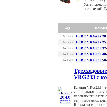
плавной регу
быть переклю
положений. В
...
Код
Наиме
11620600
ESBE VRG232 20-
11620700
ESBE VRG232 25-
11620800
ESBE VRG232 32-
11621500
ESBE VRG232 40-
11621700
ESBE VRG232 50-
Трехходовы
VRG233 с к
Клапан VRG233 – эт
специального латун
переключения при о
регулирования, кла
Шкала позиции клап