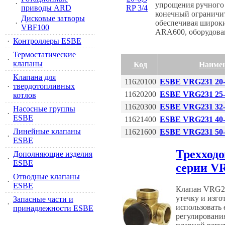
·
упрощения ручного 
приводы ARD
конечный ограничит
Дисковые затворы
обеспечивая широк
·
VBF100
ARA600, оборудов
·
Контроллеры ESBE
Термостатические
·
клапаны
Код
Наиме
Клапана для
11620100
ESBE VRG231 20-6
·
твердотопливных
11620200
ESBE VRG231 25-
котлов
11620300
ESBE VRG231 32-
Насосные группы
·
ESBE
11621400
ESBE VRG231 40-
Линейные клапаны
11621600
ESBE VRG231 50-
·
ESBE
Трехход
Дополняющие изделия
·
ESBE
серии VR
Отводные клапаны
·
ESBE
Клапан VRG23
утечку и изго
Запасные части и
·
использовать 
принадлежности ESBE
регулировани