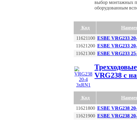
выбор монтажных п
оборудованным всп
Код
Наиме
11621100
ESBE VRG233 20-
11621200
ESBE VRG233 20-
11621300
ESBE VRG233 25-
Трехходовы
VRG238 с н
Код
Наиме
11621800
ESBE VRG238 20
11621900
ESBE VRG238 20-